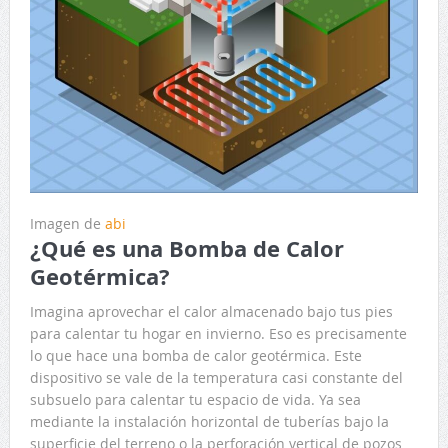
Imagen de
abi
¿Qué es una Bomba de Calor
Geotérmica?
Imagina aprovechar el calor almacenado bajo tus pies
para calentar tu hogar en invierno. Eso es precisamente
lo que hace una bomba de calor geotérmica. Este
dispositivo se vale de la temperatura casi constante del
subsuelo para calentar tu espacio de vida. Ya sea
mediante la instalación horizontal de tuberías bajo la
superficie del terreno o la perforación vertical de pozos