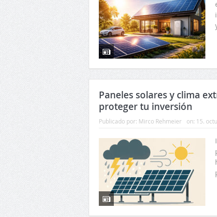
Paneles solares y clima ex
proteger tu inversión
Publicado por:
Mirco Rehmeier
on:
15. oct