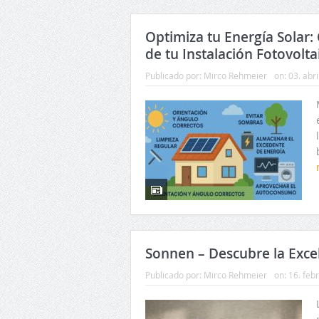
Optimiza tu Energía Solar
de tu Instalación Fotovolta
Publicado por:
Mirco Rehmeier
on:
03. abr
Sonnen – Descubre la Excel
Publicado por:
Mirco Rehmeier
on:
16. feb