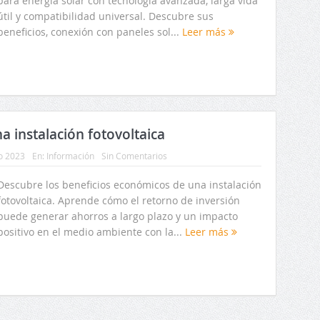
para energía solar con tecnología avanzada, larga vida
útil y compatibilidad universal. Descubre sus
beneficios, conexión con paneles sol...
Leer más
a instalación fotovoltaica
io 2023
En:
Información
Sin Comentarios
Descubre los beneficios económicos de una instalación
fotovoltaica. Aprende cómo el retorno de inversión
puede generar ahorros a largo plazo y un impacto
positivo en el medio ambiente con la...
Leer más