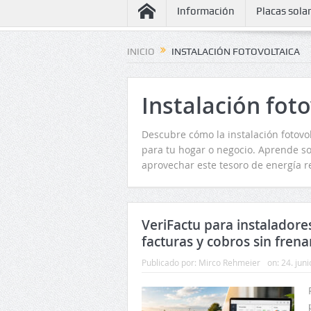
Información
Placas sola
INICIO
INSTALACIÓN FOTOVOLTAICA
Instalación foto
Descubre cómo la instalación fotovol
para tu hogar o negocio. Aprende so
aprovechar este tesoro de energía r
VeriFactu para instaladore
facturas y cobros sin frena
Publicado por:
Mirco Rehmeier
on:
24. jun