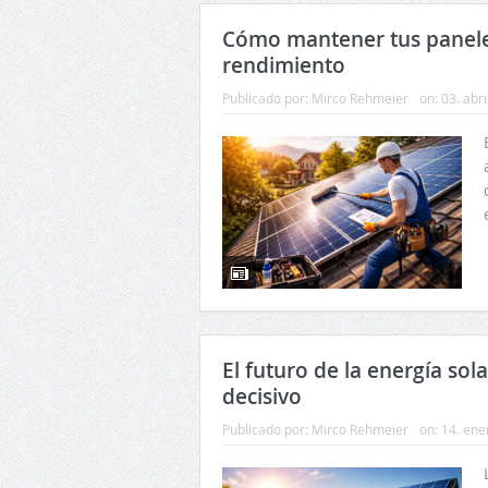
Cómo mantener tus paneles
rendimiento
Publicado por:
Mirco Rehmeier
on:
03. abr
El futuro de la energía sol
decisivo
Publicado por:
Mirco Rehmeier
on:
14. ene