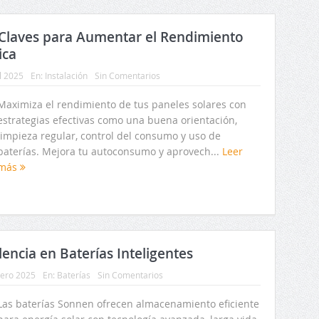
: Claves para Aumentar el Rendimiento
ica
il 2025
En:
Instalación
Sin Comentarios
Maximiza el rendimiento de tus paneles solares con
estrategias efectivas como una buena orientación,
limpieza regular, control del consumo y uso de
baterías. Mejora tu autoconsumo y aprovech...
Leer
más
encia en Baterías Inteligentes
rero 2025
En:
Baterías
Sin Comentarios
Las baterías Sonnen ofrecen almacenamiento eficiente