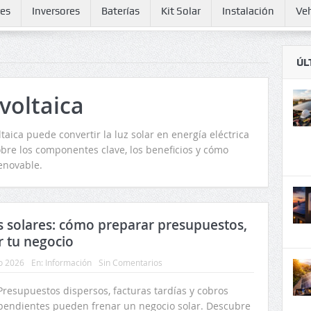
res
Inversores
Baterías
Kit Solar
Instalación
Veh
ÚL
voltaica
taica puede convertir la luz solar en energía eléctrica
bre los componentes clave, los beneficios y cómo
enovable.
s solares: cómo preparar presupuestos,
r tu negocio
io 2026
En:
Información
Sin Comentarios
Presupuestos dispersos, facturas tardías y cobros
pendientes pueden frenar un negocio solar. Descubre