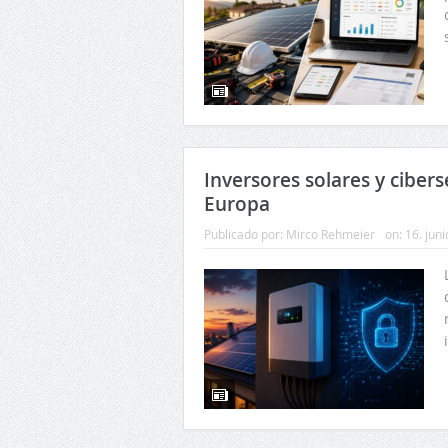
Inversores solares y ciber
Europa
Publicado por:
Mirco Rehmeier
on:
16. jun