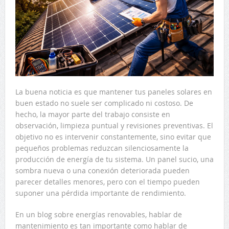
La buena noticia es que mantener tus paneles solares en
buen estado no suele ser complicado ni costoso. De
hecho, la mayor parte del trabajo consiste en
observación, limpieza puntual y revisiones preventivas. El
objetivo no es intervenir constantemente, sino evitar que
pequeños problemas reduzcan silenciosamente la
producción de energía de tu sistema. Un panel sucio, una
sombra nueva o una conexión deteriorada pueden
parecer detalles menores, pero con el tiempo pueden
suponer una pérdida importante de rendimiento.
En un blog sobre energías renovables, hablar de
mantenimiento es tan importante como hablar de